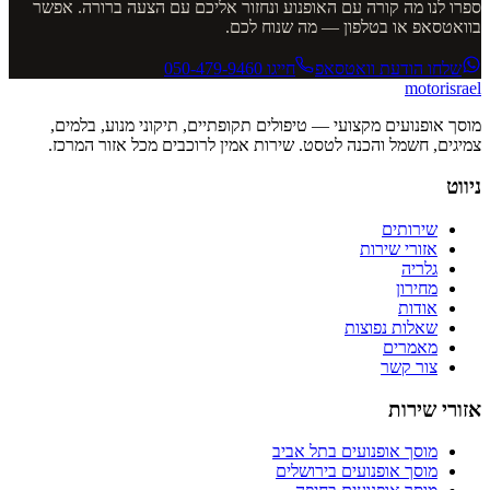
ספרו לנו מה קורה עם האופנוע ונחזור אליכם עם הצעה ברורה. אפשר
בוואטסאפ או בטלפון — מה שנוח לכם.
שלחו הודעת וואטסאפ
חייגו
050-479-9460
motor
israel
מוסך אופנועים מקצועי — טיפולים תקופתיים, תיקוני מנוע, בלמים,
צמיגים, חשמל והכנה לטסט. שירות אמין לרוכבים מכל אזור המרכז.
ניווט
שירותים
אזורי שירות
גלריה
מחירון
אודות
שאלות נפוצות
מאמרים
צור קשר
אזורי שירות
מוסך אופנועים
בתל אביב
מוסך אופנועים
בירושלים