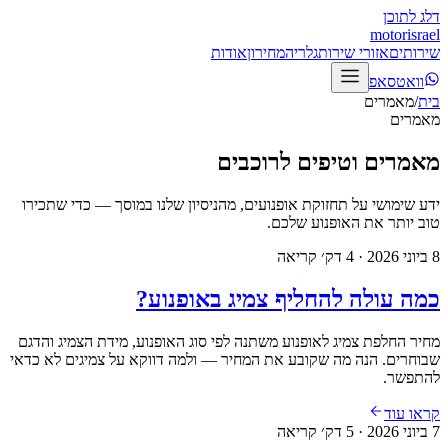
דלג לתוכן
motor
israel
שירותים
אזורי שירות
גלריה
מחירון
אודות
וואטסאפ
בית
/
מאמרים
מאמרים
מאמרים וטיפים לרוכבים
ידע שימושי על תחזוקת אופנועים, מהניסיון שלנו במוסך — כדי שתכירו
טוב יותר את האופנוע שלכם.
8 ביוני 2026
·
4
דק׳ קריאה
כמה עולה להחליף צמיג באופנוע?
מחיר החלפת צמיג לאופנוע משתנה לפי סוג האופנוע, מידת הצמיג והדגם
שבוחרים. הנה מה שקובע את המחיר — ולמה דווקא על צמיגים לא כדאי
להתפשר.
קראו עוד
7 ביוני 2026
·
5
דק׳ קריאה