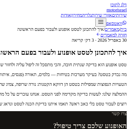
דלג לתוכן
motor
israel
שירותים
אזורי שירות
גלריה
מחירון
אודות
וואטסאפ
בית
/
מאמרים
/
איך להתכונן לטסט אופנוע ולעבור בפעם הראשונה
חזרה למאמרים
30 באפריל 2026
·
3
דק׳ קריאה
איך להתכונן לטסט אופנוע ולעבור בפעם הראשונ
טסט אופנוע הוא בדיקה שנתית חובה, והכי מתסכל זה ליפול עליה ולחזור
מה נבדק בטסט? בעיקר מערכות בטיחות — בלמים, תאורה (פנסים, איתותים
הטעויות הנפוצות שמפילות בטסט הן דווקא הקטנות: נורה שרופה, צמיג שח
ההמלצה שלנו: לעשות בדיקה מקדימה לפני הטסט. אנחנו עוברים על כל מה
רוצים לעבור טסט בלי כאב ראש? תאמו איתנו בדיקת הכנה לטסט ונדאג שהא
צרו קשר
האופנוע שלכם צריך טיפול?