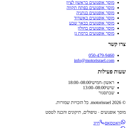
מוסך אופנועים
בראשון לציון
מוסך אופנועים
בפתח תקווה
מוסך אופנועים
בנתניה
מוסך אופנועים
באשדוד
מוסך אופנועים
בבאר שבע
מוסך אופנועים
בחולון
מוסך אופנועים
ברמת גן
צרו קשר
050-479-9460
info@motorisrael.com
שעות פעילות
ראשון–חמישי
08:00–18:00
שישי
08:00–13:00
שבת
סגור
©
2026
motorisrael
. כל הזכויות שמורות.
מוסך אופנועים · טיפולים, תיקונים והכנה לטסט
וואטסאפ
חיוג