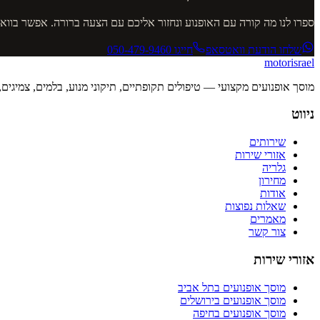
ספרו לנו מה קורה עם האופנוע ונחזור אליכם עם הצעה ברורה. אפשר בוו
שלחו הודעת וואטסאפ
חייגו
050-479-9460
motor
israel
מוסך אופנועים מקצועי — טיפולים תקופתיים, תיקוני מנוע, בלמים, צמיגים
ניווט
שירותים
אזורי שירות
גלריה
מחירון
אודות
שאלות נפוצות
מאמרים
צור קשר
אזורי שירות
מוסך אופנועים
בתל אביב
מוסך אופנועים
בירושלים
מוסך אופנועים
בחיפה