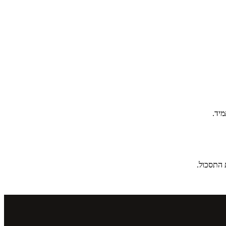
יד.
 התסכול.