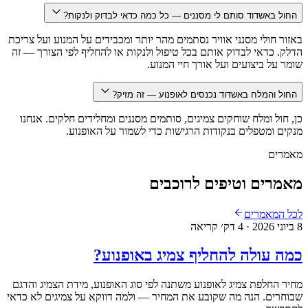
החול באשדוד סותם לי מסננים — כל כמה כדאי לבדוק ולנקות?
באזור חולי מסנני אוויר נסתמים מהר יותר ומכבידים על המנוע ועל צריכת
הדלק. כדאי לבדוק אותם בכל טיפול ולנקות או להחליף לפי הצורך — זה
שומר על ביצועים ועל אורך חיי המנוע.
החול והמלח באשדוד נכנסים לאופנוע — זה מזיק?
כן, חול ומלח שוחקים צמיגים, סותמים מסננים ומחלידים חלקים. אנחנו
מנקים ומטפלים בנקודות הרגישות כדי לשמור על האופנוע.
מאמרים
מאמרים וטיפים לרוכבים
לכל המאמרים
8 ביוני 2026
·
4
דק׳ קריאה
כמה עולה להחליף צמיג באופנוע?
מחיר החלפת צמיג לאופנוע משתנה לפי סוג האופנוע, מידת הצמיג והדגם
שבוחרים. הנה מה שקובע את המחיר — ולמה דווקא על צמיגים לא כדאי