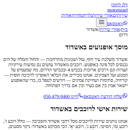
דלג לתוכן
motor
israel
שירותים
אזורי שירות
גלריה
מחירון
אודות
וואטסאפ
בית
/
אזורי שירות
/
אשדוד
דרום
מוסך אופנועים
באשדוד
אשדוד משלבת עיר חוף, נמל ושכונות מתרחבות — והחול והמלח של הים
נכנסים לכל פינה באופנוע. רוכבים מאשדוד עושים גם נסיעות עירוניות
קצרות וגם דרכים ארוכות בכביש 4 ובכבישי הדרום, מה שמעמיס על
המנוע ועל הצמיגים. אנחנו מכירים את הבלאי האופייני לרכיבה חופית —
קורוזיה, סתימות ושחיקת צמיגים — ויודעים לטפל בו, כדי שהאופנוע
יישאר אמין בין אם בעיר ובין אם בדרך הפתוחה.
שלחו הודעת וואטסאפ
חייגו
050-479-9460
שירות אישי לרוכבים
באשדוד
אנחנו נותנים שירות לרוכבים מכל רחבי
אשדוד
והסביבה — כולל
רובע ז',
רובע טז', הסיטי, רובע ג', רובע יא'
.
הכי מבוקש באשדוד: ניקוי מסננים,