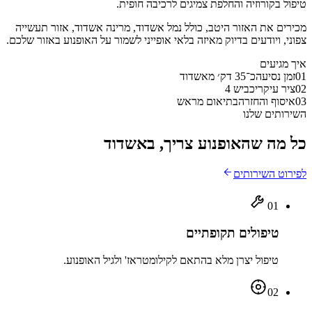
טיפול בקורוזיה והחלפת צמיגים לרכיבה חופית.
מכירים את האזור היטב, כולל
נמל אשדוד, מרינה אשדוד, אזור תעשייה
צפוני
, ויודעים בדיוק מאיזה בלאי אופייני לשמור על האופנוע באזור שלכם.
איך מגיעים
01
זמן נסיעה
כ־35 דק׳ מאשדוד
02
ציר עיקרי
כביש 4
03
איסוף והחזרה
בתיאום מראש
השירותים שלנו
כל מה שהאופנוע צריך, באשדוד
לפירוט השירותים
01
טיפולים תקופתיים
טיפול יצרן מלא בהתאם לקילומטראז' ולגיל האופנוע.
02