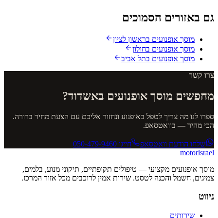
גם באזורים הסמוכים
מוסך אופנועים
בראשון לציון
מוסך אופנועים
בחולון
מוסך אופנועים
בתל אביב
צרו קשר
מחפשים מוסך אופנועים באשדוד?
ספרו לנו מה צריך לטפל באופנוע ונחזור אליכם עם הצעת מחיר ברורה.
הכי מהיר — בוואטסאפ.
שלחו הודעת וואטסאפ
חייגו
050-479-9460
motor
israel
מוסך אופנועים מקצועי — טיפולים תקופתיים, תיקוני מנוע, בלמים,
צמיגים, חשמל והכנה לטסט. שירות אמין לרוכבים מכל אזור המרכז.
ניווט
שירותים