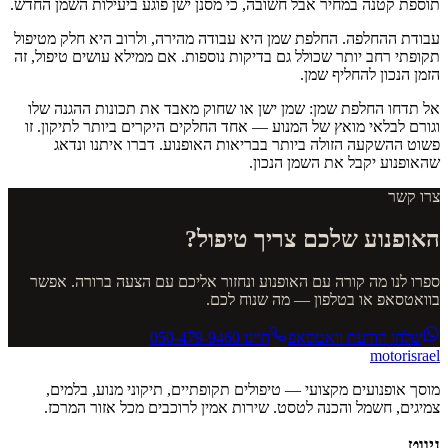
תוספת קטנה במחיר אבל חשובה, כי מסנן ישן פוגע ביעילות השמן החדש.
עבודת ההחלפה. החלפת שמן היא עבודה מהירה, ולרוב היא חלק מטיפול
תקופתי רחב יותר שכולל גם בדיקות נוספות. אם ממילא עושים טיפול, זה
הזמן הנכון להחליף שמן.
אל תדחו החלפת שמן: שמן ישן או שחוק מאבד את תכונות ההגנה שלו
וגורם לבלאי מואץ של המנוע — אחד החלקים היקרים ביותר לתיקון. זו
פשוט ההשקעה הזולה ביותר בבריאות האופנוע. דברו איתנו ונדאג
שהאופנוע יקבל את השמן הנכון.
צרו קשר
האופנוע שלכם צריך טיפול?
ספרו לנו מה קורה עם האופנוע ונחזור אליכם עם הצעה ברורה. אפשר
בוואטסאפ או בטלפון — מה שנוח לכם.
שלחו הודעת וואטסאפ
חייגו
050-479-9460
motor
israel
מוסך אופנועים מקצועי — טיפולים תקופתיים, תיקוני מנוע, בלמים,
צמיגים, חשמל והכנה לטסט. שירות אמין לרוכבים מכל אזור המרכז.
ניווט