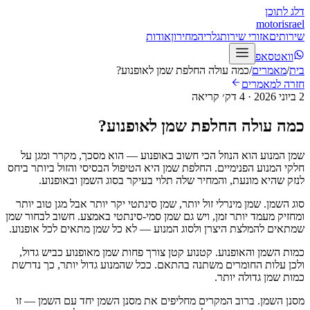
דלג לתוכן
motor
israel
שירותים
אזורי שירות
גלריה
מחירון
אודות
וואטסאפ
בית
/
מאמרים
/
כמה עולה החלפת שמן לאופנוע?
חזרה למאמרים
2 ביוני 2026
·
4
דק׳ קריאה
כמה עולה החלפת שמן לאופנוע?
שמן המנוע הוא הנוזל הכי חשוב באופנוע — הוא מסכך, מקרר ומגן על
חלקי המנוע הפנימיים. החלפת שמן היא הטיפול הבסיסי והזול ביותר ביחס
לנזק שהיא מונעת, והמחיר שלה תלוי בעיקר בסוג השמן ובאופנוע.
סוג השמן. שמן מינרלי זול יותר, שמן סינתטי יקר יותר אבל מגן טוב יותר
ומחזיק מעמד יותר זמן, ויש גם שמן סמי-סינתטי באמצע. חשוב לבחור שמן
שמתאים להמלצת היצרן ולסוג המנוע — לא כל שמן מתאים לכל אופנוע.
כמות השמן והאופנוע. קטנוע קטן צורך פחות שמן מאופנוע כביש גדול,
ולכן עלות החומרים משתנה בהתאם. ככל שהמנוע גדול יותר, כך נדרשת
כמות שמן גדולה יותר.
מסנן השמן. ברוב המקרים מחליפים את מסנן השמן יחד עם השמן — זו