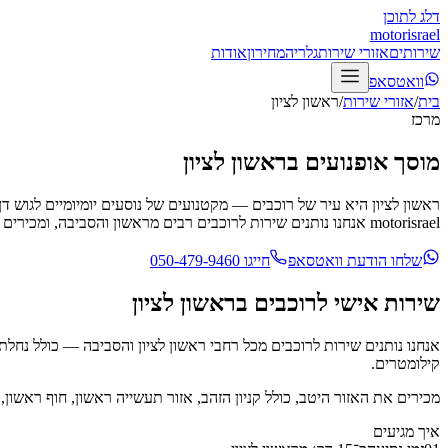
דלג לתוכן
motor
israel
שירותים
אזורי שירות
גלריה
מחירון
אודות
וואטסאפ
בית
/
אזורי שירות
/
ראשון לציון
מרכז
מוסך אופנועים
בראשון לציון
motorisrael אנחנו נותנים שירות לרוכבים רבים מראשון והסביבה, ומכירים היטב את הצרכים של מי שעושה הרבה קילומטרים בשבוע — טיפול תקופתי מסודר, בלמים וצמיגים שמחזיקים.
שלחו הודעת וואטסאפ
חייגו
050-479-9460
שירות אישי לרוכבים
בראשון לציון
אנחנו נותנים שירות לרוכבים מכל רחבי
ראשון לציון
והסביבה — כולל
נחלת 
קילומטרים.
מכירים את האזור היטב, כולל
קניון הזהב, אזור תעשייה ראשון, חוף ראשון
,
איך מגיעים