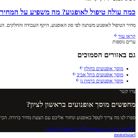
כמה עולה טיפול לאופנוע? מה משפיע על המחיר
מחיר הטיפול לאופנוע משתנה לפי סוג האופנוע, היקף העבודה והחלקים. 
קראו עוד
ערים נוספות
גם באזורים הסמוכים
מוסך אופנועים
בחולון
מוסך אופנועים
בתל אביב
מוסך אופנועים
ברמת גן
צרו קשר
מחפשים מוסך אופנועים בראשון לציון?
ספרו לנו מה צריך לטפל באופנוע ונחזור אליכם עם הצעת מחיר ברורה. הכ
שלחו הודעת וואטסאפ
חייגו
050-479-9460
motor
israel