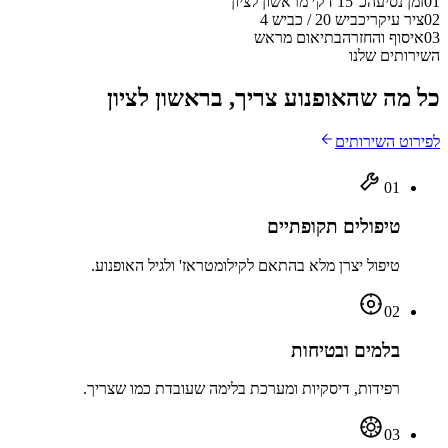
01
זמן נסיעה
כ־15 דק׳ מראשון לציון
02
ציר עיקרי
כביש 20 / כביש 4
03
איסוף והחזרה
בתיאום מראש
השירותים שלנו
כל מה שהאופנוע צריך, בראשון לציון
לפירוט השירותים
01
טיפולים תקופתיים
טיפול יצרן מלא בהתאם לקילומטראז' ולגיל האופנוע.
02
בלמים ובטיחות
רפידות, דיסקיות ומערכת בלימה שעובדת כמו שצריך.
03