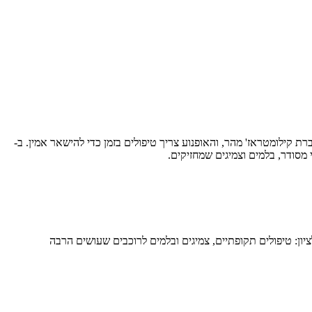
ון היא עיר של רוכבים — מקטנועים של נוסעים יומיומיים לגוש דן ועד אופנועי כביש לטיולי סוף שבוע. הנסיעה היומית בכביש 20 ובכביש 4 צוברת קילומטראז' מהר, והאופנוע צריך טיפולים בזמן כדי להישאר אמין. ב-
יון: טיפולים תקופתיים, צמיגים ובלמים לרוכבים שעושים הרבה