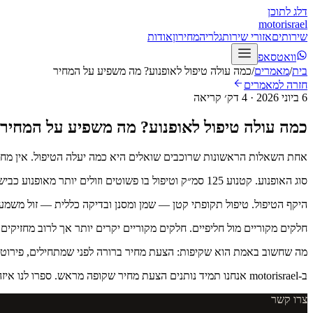
דלג לתוכן
motor
israel
שירותים
אזורי שירות
גלריה
מחירון
אודות
וואטסאפ
בית
/
מאמרים
/
כמה עולה טיפול לאופנוע? מה משפיע על המחיר
חזרה למאמרים
6 ביוני 2026
·
4
דק׳ קריאה
כמה עולה טיפול לאופנוע? מה משפיע על המחיר
אחת השאלות הראשונות שרוכבים שואלים היא כמה יעלה הטיפול. אין מחי
סוג האופנוע. קטנוע 125 סמ״ק וטיפול בו פשוטים וזולים יותר מאופנוע כביש גדול או טורינג, שיש בו יותר נוזלים, מסננים וחלקים. ככל שהאופנוע גדול ומורכב יותר, כך עולה גם עלות החומרים והעבודה.
היקף הטיפול. טיפול תקופתי קטן — שמן ומסנן ובדיקה כללית — זול משמעות
חלקים מקוריים מול חליפיים. חלקים מקוריים יקרים יותר אך לרוב מחזיקי
מה שחשוב באמת הוא שקיפות: הצעת מחיר ברורה לפני שמתחילים, פירוט ש
ב-motorisrael אנחנו תמיד נותנים הצעת מחיר שקופה מראש. ספרו לנו איזה אופנוע יש לכם ומה צריך, ונחזור אליכם עם מחיר ברור.
צרו קשר