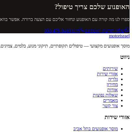
האופנוע שלכם צריך טיפול?
ספרו לנו מה קורה עם האופנוע ונחזור אליכם עם הצעה ברורה. אפשר בוו
שלחו הודעת וואטסאפ
חייגו
050-479-9460
motor
israel
מוסך אופנועים מקצועי — טיפולים תקופתיים, תיקוני מנוע, בלמים, צמיגים
ניווט
שירותים
אזורי שירות
גלריה
מחירון
אודות
שאלות נפוצות
מאמרים
צור קשר
אזורי שירות
מוסך אופנועים
בתל אביב